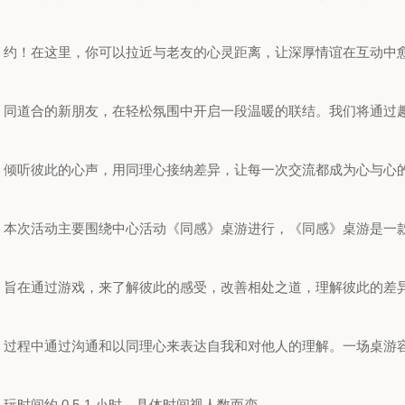
约！在这里，你可以拉近与老友的心灵距离，让深厚情谊在互动中
同道合的新朋友，在轻松氛围中开启一段温暖的联结。我们将通过
倾听彼此的心声，用同理心接纳差异，让每一次交流都成为心与心
本次活动主要围绕中心活动《同感》桌游进行，《同感》桌游是一
旨在通过游戏，来了解彼此的感受，改善相处之道，理解彼此的差
过程中通过沟通和以同理心来表达自我和对他人的理解。一场桌游容纳
玩时间约 0.5-1 小时，具体时间视人数而变。