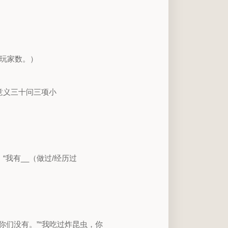
玩家数。）
意义三十问三项小
我有__（做过/经历过
，你们没有。”“我吃过炸昆虫，你