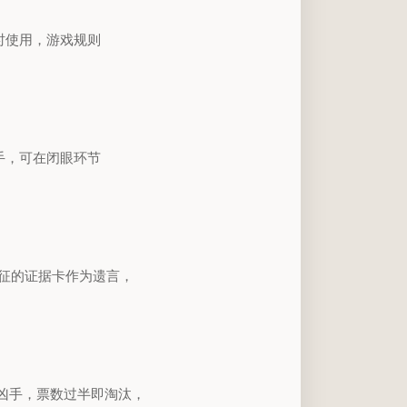
时使用，游戏规则
手，可在闭眼环节
特征的证据卡作为遗言，
指认凶手，票数过半即淘汰，