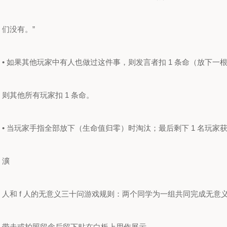
们没有。”
• 如果其他玩家中有人也做过这件事，则发言者扣 1 条命（放下
则其他所有玩家扣 1 条命。
• 当玩家手指全部放下（生命值归零）时淘汰；最后剩下 1 名玩家
瀇
人和 f 人的无意义三十问游戏规则：两个同学为一组共同完成无意
带走或拍照留念后留下贴在白板上用作展示。