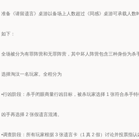
准备《请留遗言》桌游以备场上人数超过《同感》桌游可承载人数
如下：
全场被分为有罪阵营和无罪阵营，其中坏人阵营包含三种身份为杀
选择淘汰一名玩家。全程分为
•行凶阶段：杀手闭眼商量行凶目标，被杀玩家选择 1 张符合杀手
凶手再选择 2 张假遗言混淆。
•调查阶段：所有玩家根据 3 张遗言卡（1 真 2 假）讨论并投票