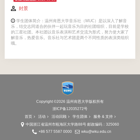
封景
学生团体简介：温州肯恩大学音乐社（MUC）是以深入了解音
乐，结交志同道合的伙伴一起玩音乐为目的社团组织，目前是学校
的三星社团。本社团以音乐表演和艺术交流为形式，努力使大家了
解音乐，热爱音乐。音乐社与艺术团是两个不同性质的表演类组织
哦。
Copyright ©2026
温州肯恩大学版权所有
浙ICP备
12035272号
首页
活动
活动回顾
学生团体
服务 & 支持
中国浙江省温州市瓯海区大学路88号 邮政编码：325060
+86 577 5587 0000
wku@wku.edu.cn