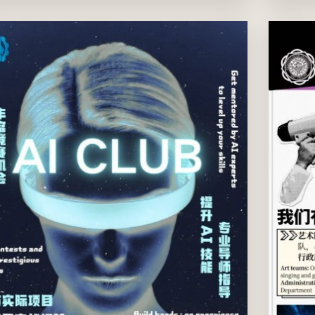
AI社团招新啦！快来和我们一起解锁AI的无限可能。你是
否好奇ChatGPT如何“读懂”人类语言？AI绘画为何能精准
捕捉创意？智能机器人又是怎样学会自主行动？来AI社
团，这些疑问将在你的亲手实践中找到答案！无论你是零
基础的“AI小白”，还是想进阶的“技术达人”，都能在这里找
到属于自己的舞台：...
2025年09月01日(周一) 12:00 AM
至
2025年11月30日(周
日) 12:00 AM
六
商学院
所有温肯学生