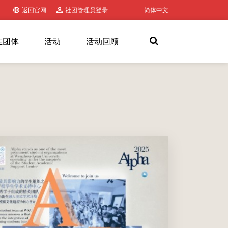
返回官网
社团管理员登录
简体中文
生团体
活动
活动回顾
Alpha是WKU一支优秀的学生精英团队，旨在培养高素
质、擅合作、宽领域的人才，为校园撒播欢乐，为世界带
来WKU的声音。我们希望有一群主动积极、组织力强、思
维独立、乐于表达、热情开朗、责任心重、协作性佳、坚
韧果敢的小伙伴，来加入我们吧！
2027年09月01日(周三) 12:00 AM
至
2025年09月02日(周