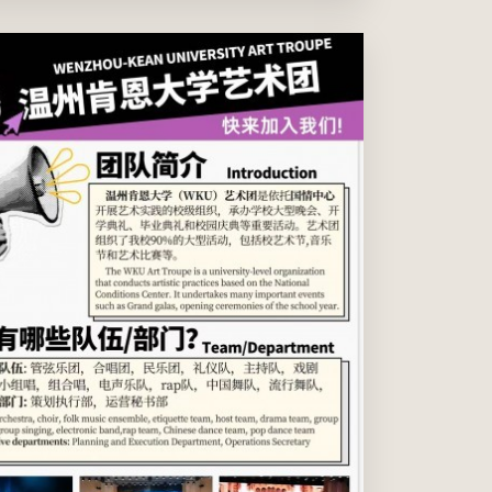
你是否热爱表达自我、创造美、感受艺术的魅力？是否
渴望在灯光下发光发热，或在幕后用创意和努力成就精
彩？艺术团2025秋季招新已火热开启！ 这里有专业的舞
台和丰富的演出机会，也有一群志同道合的伙伴和热烈滚
烫的青春。更重要的是——参与艺术团活动可获得活动时
长/实习...
2025年09月01日(周一) 12:00 AM
至
2025年11月01日(周
) 12:00 AM
温州肯恩大学
所有温肯学生