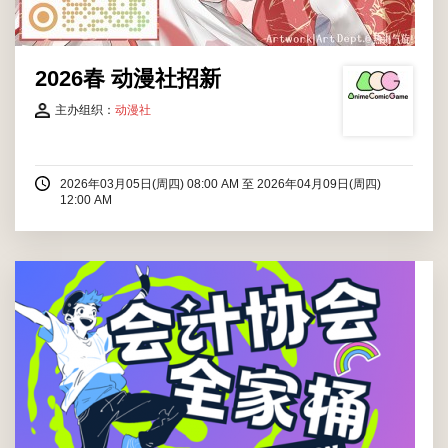
2026春 动漫社招新
主办组织：
动漫社
2026年03月05日(周四) 08:00 AM
至
2026年04月09日(周四)
12:00 AM
本次活动，会计协会将邀请马允教授带来商科知识分享。不仅如
此，为助力会计专业 学子清晰规划学业与职业发展路径，本次活
动聚焦升学申请核心要素与就业秋招实战 技巧，邀请飞跃手册丁
以恒学长和目前大三在读学姐秦远东，从“软背景提升，裱花准
备，留学就业抉择，秋招面试通关”等维度，全...
2025年10月14日(周二) 07:00 PM - 08:00 PM