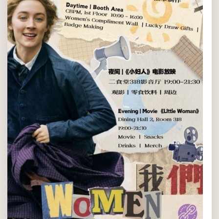
园内所有女性传递温暖与鼓励。白天摆摊（10:00–16:00，商院
CBPM一楼）设有夸夸墙、抽签礼物、徽章DIY等互动环节，社团
成员还将走访各办公室向女性教职工送花，并将合照打印张...
2026年03月08日(周日) 10:00 AM - 09:30 PM
CBPM（商院）一楼 & 二食堂318影音厅
大众, 所有温肯学生, 所有温肯教授, 所有温肯职工