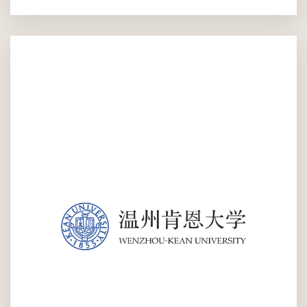
本次活动是与温州肯恩大学经济系联合举办的一次应用型数据分析
与可视化工作坊，旨在提升学生在经济与社会数据分析中的数据素
养与数据叙事能力。活动基于微软 Power BI 平台，结合实际经济
数据，通过可视化技术引导学生从数据中发现社会经济规律，并学
习如何将抽象数据转化为可理解、有影响力...
2025年11月29日(周六) 09:00 AM - 04:00 PM
SLAC Lab (301)
所有温肯学生