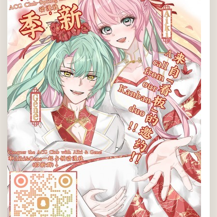
团之一，ACG社始终秉持“温肯ACGN亚文化爱好者的温馨小家”这
一理念。我们不仅在线上交流ACG作品，还在线下举办丰富多彩
的活动，如周常聚会、动画放映会等，只为热爱ACG的你提供一
个...
2026年03月05日(周四) 08:00 AM
至
2026年04月09日(周四)
12:00 AM
SLAC
所有温肯学生