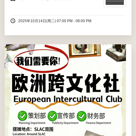
2025年10月14日(周二) 07:00 PM - 08:00 PM
亲爱的 WKUers：校园生活，不止于课堂与考试，更在于好奇、视
野、交流，与遇见更大的世界。如果你向往欧洲的历史底蕴、艺术
氛围与多元文化，如果你想体验真实有趣的文化活动，结识志同道
合的伙伴，或是想在校园里拥有一段充实而有国际范的经历——欧
洲跨文化社，为你而来。在这里，你将体验...
2026年03月07日(周六) 01:00 PM
至
2026年03月08日(周日)
12:00 AM
SALC周围
大众, 所有温肯学生, 所有温肯教授, 所有温肯职工