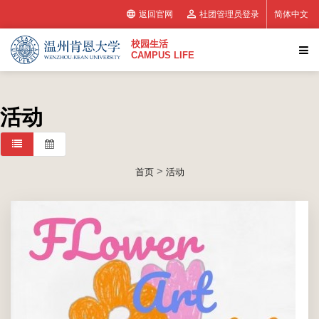
返回官网
社团管理员登录
简体中文
校园生活
CAMPUS LIFE
活动
>
首页
活动
我们在SLAC摊点为各位准备了一场温暖的手作体验。在这里，我
们准备了花材与日历模板，带你一起把“当下的美好”做成可以陪伴
整年的纪念。你可以自由挑选花材，并且台历里亲手完成自己的花
艺作品
2026年03月07日(周六) 01:00 PM
至
2026年03月08日(周日)